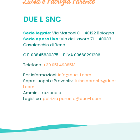
Luisa e Patrizia Parente
DUE L SNC
Sede legale:
Via Marconi 8 – 40122 Bologna
Sede operativa:
Via del Lavoro 71 – 40033
Casalecchio di Reno
C.F. 03845830375 – P.IVA 00668291206
Telefono:
+39 051 4988513
Per informazioni:
info@due-l.com
Sopralluoghi e Preventivi:
luisa.parente@due-
l.com
Amministrazione e
Logistica:
patrizia.parente@due-l.com