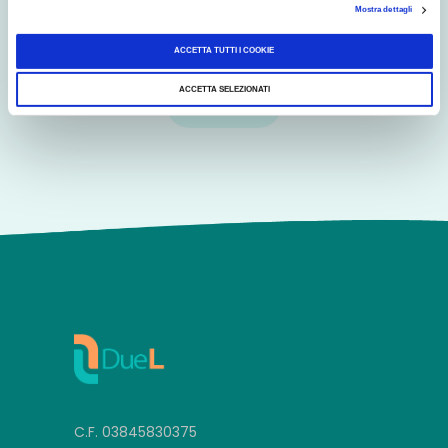
Mostra dettagli
ai sensi degli articoli 13-14 del GDPR 2016/679.
d
Leggi la Privacy Policy.
e
ACCETTA TUTTI I COOKIE
l
c
ACCETTA SELEZIONATI
o
n
s
e
n
s
o
C.F. 03845830375