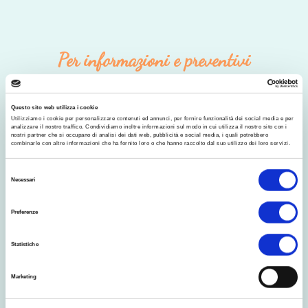
Per informazioni e preventivi
SCRIVICI UN MESSAGGIO
Questo sito web utilizza i cookie
Utilizziamo i cookie per personalizzare contenuti ed annunci, per fornire funzionalità dei social media e per
analizzare il nostro traffico. Condividiamo inoltre informazioni sul modo in cui utilizza il nostro sito con i
nostri partner che si occupano di analisi dei dati web, pubblicità e social media, i quali potrebbero
combinarle con altre informazioni che ha fornito loro o che hanno raccolto dal suo utilizzo dei loro servizi.
S
Necessari
e
l
Preferenze
e
z
Statistiche
i
o
Marketing
n
e
Autorizzo il trattamento dei miei dati personali